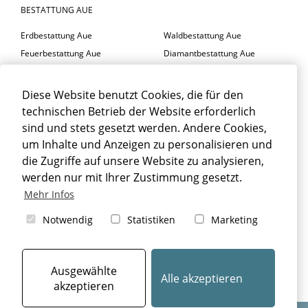
BESTATTUNG AUE
Erdbestattung Aue
Waldbestattung Aue
Feuerbestattung Aue
Diamantbestattung Aue
Seebestattung Aue
Diese Website benutzt Cookies, die für den
BESTATTER AUE
technischen Betrieb der Website erforderlich
Trauerfeier Aue
Trauerfloristik Aue
sind und stets gesetzt werden. Andere Cookies,
um Inhalte und Anzeigen zu personalisieren und
Trauerbegleitung Aue
Trauerhalle Aue
die Zugriffe auf unsere Website zu analysieren,
Beisetzung Aue
werden nur mit Ihrer Zustimmung gesetzt.
TRAUERFALL AUE
Mehr Infos
Sterbefall Aue
Erbrecht Aue
Notwendig
Statistiken
Marketing
Bestattung Aue
Beerdigung Aue
Bestattungsarten Aue
Ausgewählte
Alle akzeptieren
akzeptieren