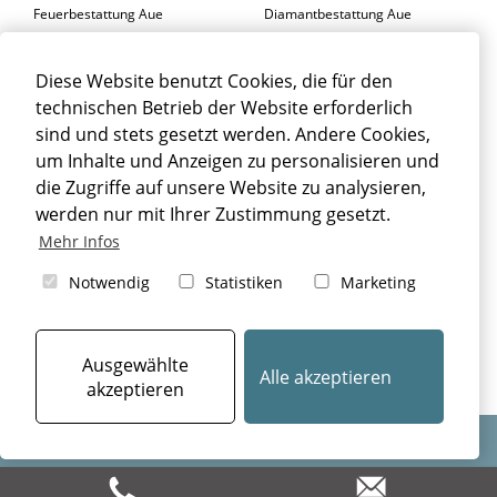
Feuerbestattung Aue
Diamantbestattung Aue
Seebestattung Aue
Diese Website benutzt Cookies, die für den
BESTATTER AUE
technischen Betrieb der Website erforderlich
Trauerfeier Aue
Trauerfloristik Aue
sind und stets gesetzt werden. Andere Cookies,
um Inhalte und Anzeigen zu personalisieren und
Trauerbegleitung Aue
Trauerhalle Aue
die Zugriffe auf unsere Website zu analysieren,
Beisetzung Aue
werden nur mit Ihrer Zustimmung gesetzt.
TRAUERFALL AUE
Mehr Infos
Sterbefall Aue
Erbrecht Aue
Notwendig
Statistiken
Marketing
Bestattung Aue
Beerdigung Aue
Bestattungsarten Aue
Ausgewählte
Alle akzeptieren
akzeptieren
Design & Umsetzung: © 2024
aiu Bestatterkommunikation